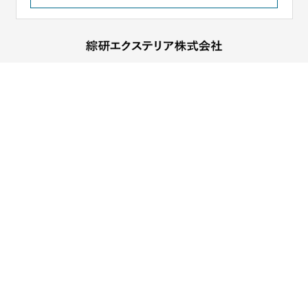
〒240-0051
神奈川県横浜市保土ヶ谷区上菅田町662 万葉ビル202
TEL 045-744-9520／FAX 045-744-9521
HOME
会社紹介
施工実績
ご依頼の流れ
事業内容
お客さまの声
ブログ
採用情報
お問い合わせ